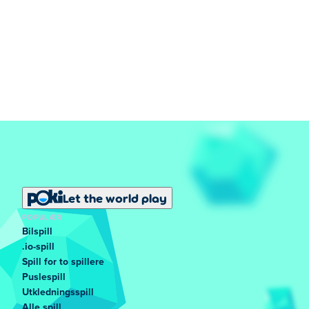
Let the world play
POPULÆR
Bilspill
.io-spill
Spill for to spillere
Puslespill
Utkledningsspill
Alle spill