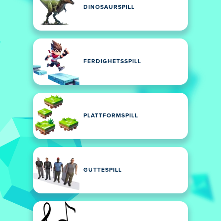
DINOSAURSPILL
FERDIGHETSSPILL
PLATTFORMSPILL
GUTTESPILL