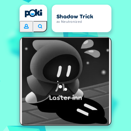
Shadow Trick
av Neutronized
Laster inn