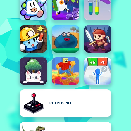
RETROSPILL