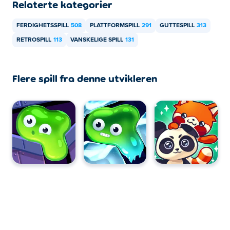
Relaterte kategorier
FERDIGHETSSPILL
508
PLATTFORMSPILL
291
GUTTESPILL
313
RETROSPILL
113
VANSKELIGE SPILL
131
Flere spill fra denne utvikleren