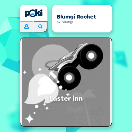
Blumgi Rocket
av Blumgi
Laster inn