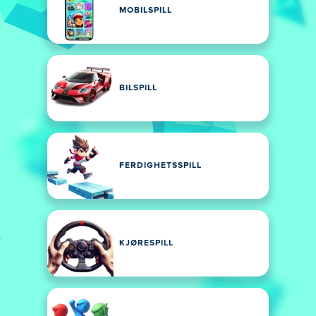
MOBILSPILL
BILSPILL
FERDIGHETSSPILL
KJØRESPILL