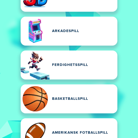
ARKADESPILL
FERDIGHETSSPILL
BASKETBALLSPILL
AMERIKANSK FOTBALLSPILL