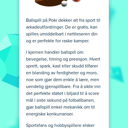
Ballspill på Poki dekker alt fra sport til
arkadeutfordringer. De er gratis, kan
spilles umiddelbart i nettleseren din
og er perfekte for raske kamper.
I kjernen handler ballspill om
bevegelse, timing og presisjon. Hvert
sprett, spark, kast eller skudd tilfører
en blanding av ferdigheter og moro,
noe som gjør dem enkle å lære, men
uendelig gjenspillbare. Fra å sikte inn
det perfekte støtet i biljard til å score
mål i siste sekund på fotballbanen,
gjør ballspill enkel mekanikk om til
energiske konkurranser.
Sportsfans og hobbyspillere elsker