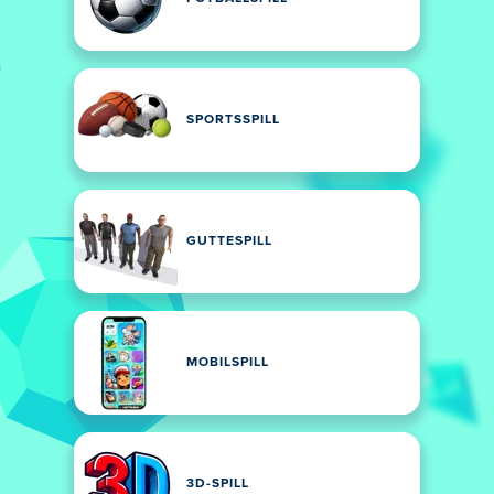
SPORTSSPILL
GUTTESPILL
MOBILSPILL
3D-SPILL