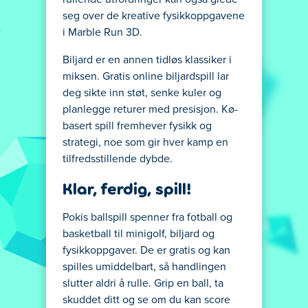
seg over de kreative fysikkoppgavene
i Marble Run 3D.
Biljard er en annen tidløs klassiker i
miksen. Gratis online biljardspill lar
deg sikte inn støt, senke kuler og
planlegge returer med presisjon. Kø-
basert spill fremhever fysikk og
strategi, noe som gir hver kamp en
tilfredsstillende dybde.
Klar, ferdig, spill!
Pokis ballspill spenner fra fotball og
basketball til minigolf, biljard og
fysikkoppgaver. De er gratis og kan
spilles umiddelbart, så handlingen
slutter aldri å rulle. Grip en ball, ta
skuddet ditt og se om du kan score