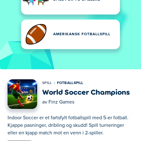
AMERIKANSK FOTBALLSPILL
SPILL
FOTBALLSPILL
World Soccer Champions
av
Finz Games
Indoor Soccer er et fartsfylt fotballspill med 5-er fotball.
Kjappe pasninger, dribling og skudd! Spill turneringer
eller en kjapp match mot en venn i 2-spiller.