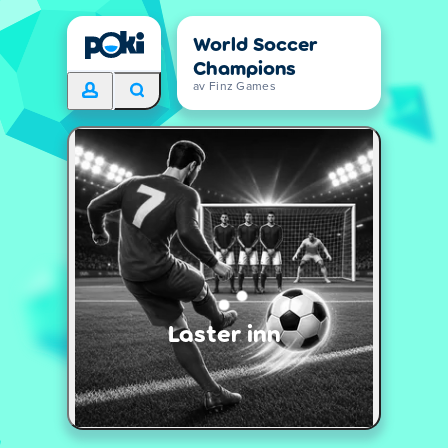
World Soccer
Champions
av Finz Games
Laster inn