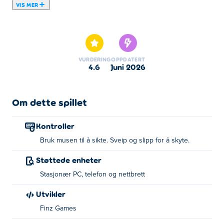
VIS MER
Innendørsfotball bringer den fartsfylte spenningen i
fotball rett til fingerspissene! Ta presise skudd,
utmanøvrere motstanderne dine, og score deg til ære i
denne realistiske innendørs fotballopplevelsen. Tilpass
VURDERING
OPPDATERT
spillerne dine, mestr glatte trekk og stige gjennom
4.6
juni 2026
gradene i forskjellige moduser. Klar til å knipse, sparke
og dominere banen?
Om dette spillet
Hvordan spille innendørs fotball?
Kontroller
Bruk musen til å sikte, sveip og slipp for å skyte.
Bruk musen til å sikte. Sveip og slipp for å skyte.
Hvem skapte innendørsfotball?
Støttede enheter
Innendørsfotball er laget av Finz Games. Spill de andre
Stasjonær PC, telefon og nettbrett
spillene deres på Poki:
Connect Puzzle
og
Karate
Utvikler
Fighter
!
Finz Games
Hvordan kan jeg spille innendørsfotball gratis?