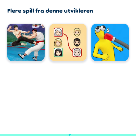
Flere spill fra denne utvikleren