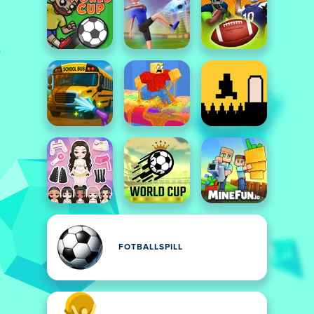
FOTBALLSPILL