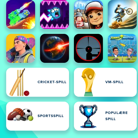
CRICKET-SPILL
VM-SPILL
POPULÆRE
SPORTSSPILL
SPILL