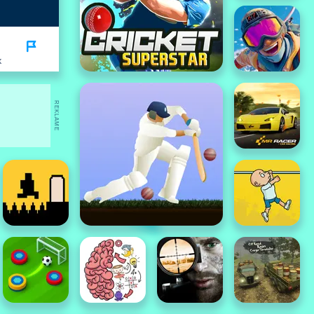
K
REKLAME