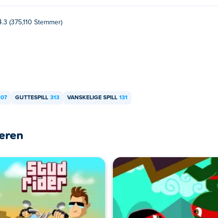
4.3 (375,110 Stemmer)
107
GUTTESPILL
313
VANSKELIGE SPILL
131
leren