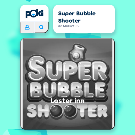
Super Bubble
Shooter
av MarketJS
Laster inn