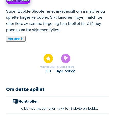
Super Bubble Shooter er et arkadespill om å matche og
sprette fargerike bobler. Sikt kanonen nøye, match tre
eller flere av samme farge, og tøm brettet for å få høy
poengsum før skjermen fylles.
VIS MER
Her kan du spille Super Bubble Shooter. Super Bubble
Shooter er et av våre utvalgte Arkadespill.
VURDERING
OPPDATERT
3.9
apr. 2022
Om dette spillet
Kontroller
Klikk med musen eller trykk for å skyte en boble.