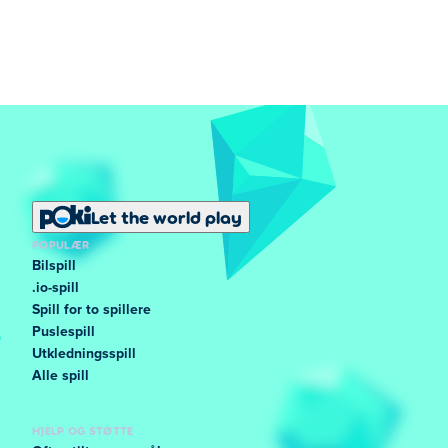
Let the world play
POPULÆR
Bilspill
.io-spill
Spill for to spillere
Puslespill
Utkledningsspill
Alle spill
HJELP OG STØTTE