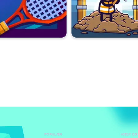
POPULÆR
HJELP OG