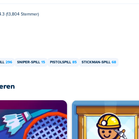
4.3 (13,804 Stemmer)
LL
296
SNIPER-SPILL
15
PISTOLSPILL
85
STICKMAN-SPILL
68
leren