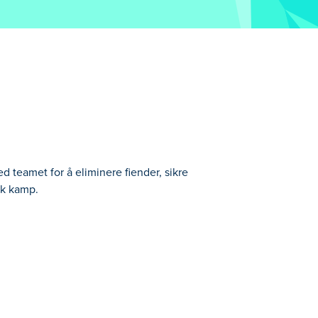
ed teamet for å eliminere fiender, sikre
sk kamp.