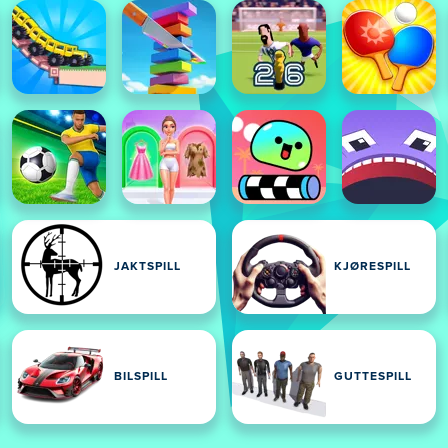
JAKTSPILL
KJØRESPILL
BILSPILL
GUTTESPILL