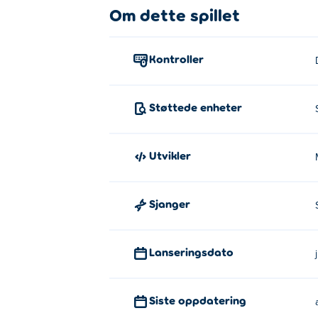
Om dette spillet
Kontroller
Støttede enheter
Utvikler
Sjanger
Lanseringsdato
Siste oppdatering