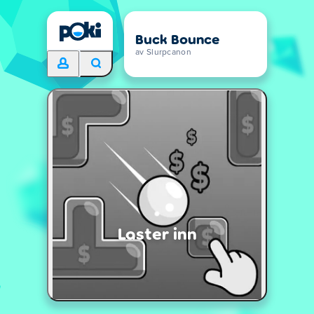
Buck Bounce
av Slurpcanon
Laster inn