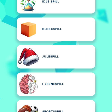
IDLE-SPILL
BLOKKSPILL
JULESPILL
HJERNESPILL
SPORTSSPILL