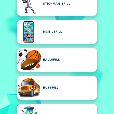
STICKMAN-SPILL
MOBILSPILL
BALLSPILL
BUSSPILL