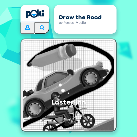
Draw the Road
av Yodco Media
Laster inn