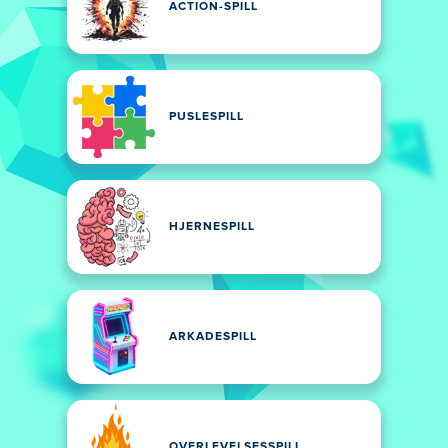
ACTION-SPILL
PUSLESPILL
HJERNESPILL
ARKADESPILL
OVERLEVELSESSPILL