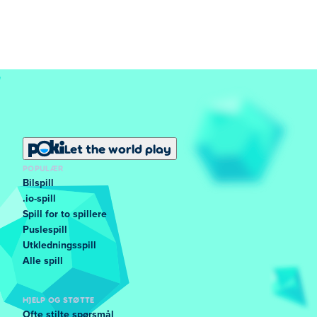
Let the world play
POPULÆR
Bilspill
.io-spill
Spill for to spillere
Puslespill
Utkledningsspill
Alle spill
HJELP OG STØTTE
Ofte stilte spørsmål