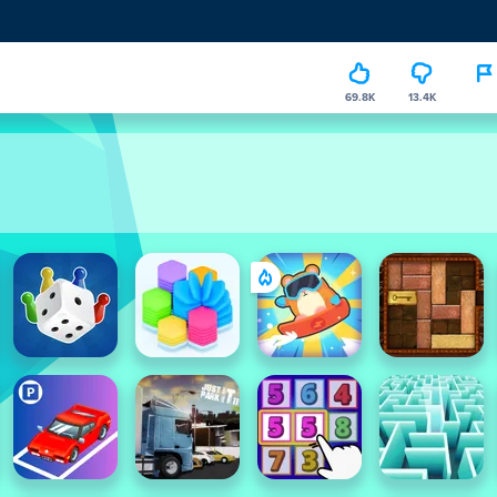
69.8K
13.4K