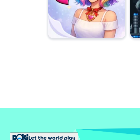
Let the world play