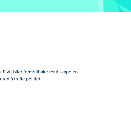
 Flytt biler frem/tilbake for å skape en
en å treffe politiet.
! Løs parkeringssperrer med dine
set og låse opp så mange biler som mulig?