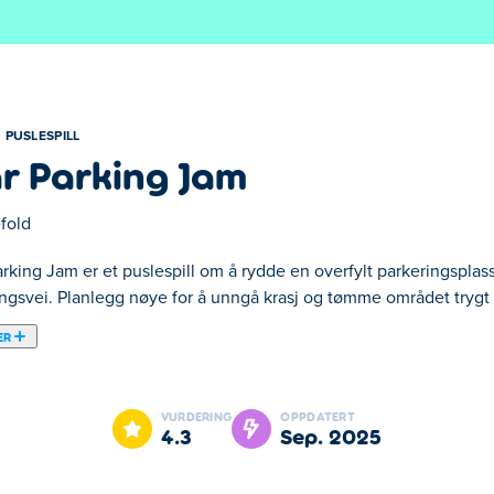
PUSLESPILL
r Parking Jam
fold
rking Jam er et puslespill om å rydde en overfylt parkeringsplass.
gsvei. Planlegg nøye for å unngå krasj og tømme området trygt ut
ER
 hvor du må bruke visdommen din til å flytte ut bilene én etter én
 og se opp for årvåkne politifolk. Kan du løse opp parkeringskao
VURDERING
OPPDATERT
4.3
sep. 2025
den! Dra musen i ønsket retning for å styre bilen den veien!