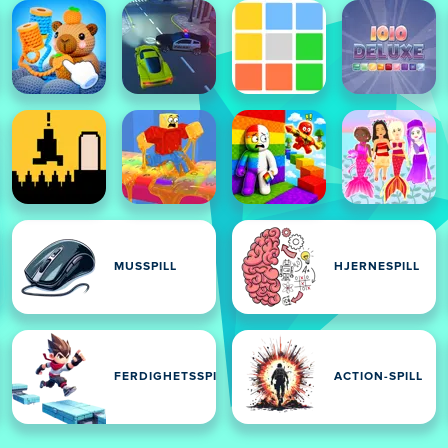
MUSSPILL
HJERNESPILL
FERDIGHETSSPILL
ACTION-SPILL