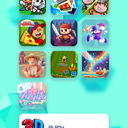
3D-SPILL