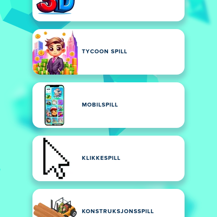
TYCOON SPILL
MOBILSPILL
KLIKKESPILL
KONSTRUKSJONSSPILL