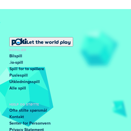
Let the world play
POPULÆR
Bilspill
.io-spill
Spill for to spillere
Puslespill
Utkledningsspill
Alle spill
HJELP OG STØTTE
Ofte stilte spørsmål
Kontakt
Senter for Personvern
Privacy Statement