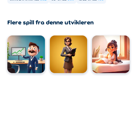
Flere spill fra denne utvikleren