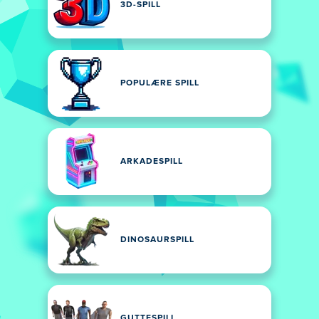
3D-SPILL
POPULÆRE SPILL
ARKADESPILL
DINOSAURSPILL
GUTTESPILL