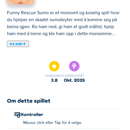
Funny Rescue Sumo er et morsomt og koselig spill hvor
du hjelper en skadet sumobryter med å komme seg på
beina igjen. Ro ham ned, gi ham et godt måltid, hjelp
ham med å trene og kle ham opp i dette morsomme...
VIS MER
Funny Rescue Sumo er et morsomt og koselig spill hvor
du hjelper en skadet sumobryter med å komme seg på
beina igjen. Ro ham ned, gi ham et godt måltid, hjelp
ham med å trene og kle ham opp i dette morsomme
VURDERING
OPPDATERT
redningseventyret. Kan du få ham til å smile igjen?
3.8
okt. 2025
Hvordan spille Morsom Rescue Sumo?
Om dette spillet
Klikk eller trykk for å gjøre valget.
Kontroller
Hvem skapte Funny Rescue Sumo?
Mouse click eller Tap for å velge.
Funny Rescue Sumo er laget av Go Panda Games. Spill