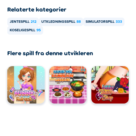
Relaterte kategorier
Funny Rescue Sumo kan spilles på datamaskinen din og
mobile enheter som telefoner og nettbrett.
JENTESPILL
212
UTKLEDNINGSSPILL
88
SIMULATORSPILL
333
KOSELIGESPILL
95
Flere spill fra denne utvikleren