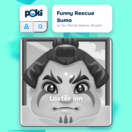
Funny Rescue
Sumo
av Go Panda Games Studio
Laster inn