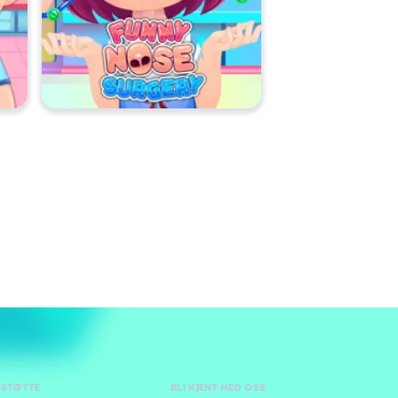
 STØTTE
BLI KJENT MED OSS