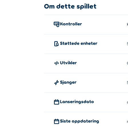
Om dette spillet
Kontroller
Støttede enheter
Utvikler
Sjanger
Lanseringsdato
Siste oppdatering