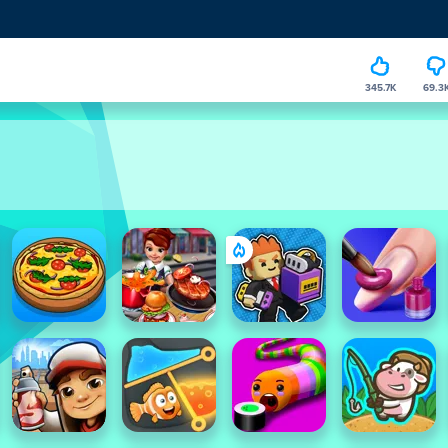
345.7K
69.3