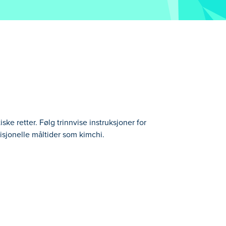
ske retter. Følg trinnvise instruksjoner for
isjonelle måltider som kimchi.