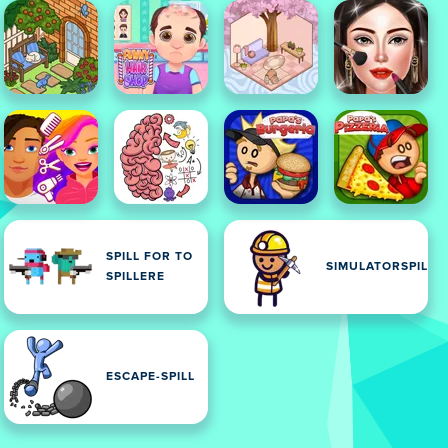
SPILL FOR TO
L
SIMULATORSPILL
SPILLERE
ESCAPE-SPILL