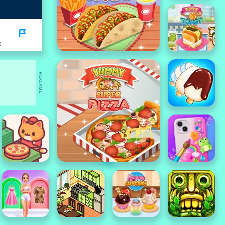
K
REKLAME