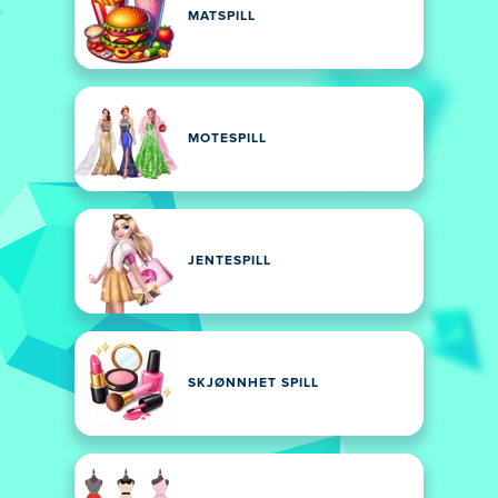
MATSPILL
MOTESPILL
JENTESPILL
SKJØNNHET SPILL