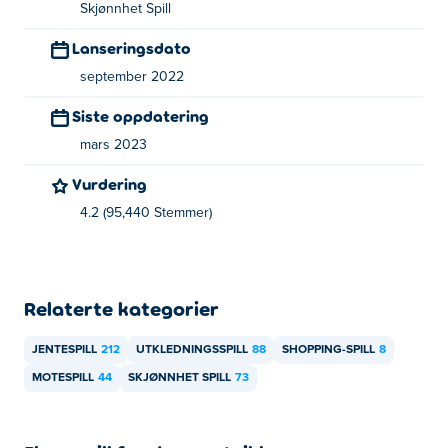
Skjønnhet Spill
Lanseringsdato
september 2022
Siste oppdatering
mars 2023
Vurdering
4.2 (95,440 Stemmer)
Relaterte kategorier
JENTESPILL
212
UTKLEDNINGSSPILL
88
SHOPPING-SPILL
8
MOTESPILL
44
SKJØNNHET SPILL
73