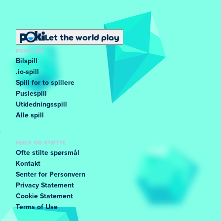
Let the world play
POPULÆR
Bilspill
.io-spill
Spill for to spillere
Puslespill
Utkledningsspill
Alle spill
HJELP OG STØTTE
Ofte stilte spørsmål
Kontakt
Senter for Personvern
Privacy Statement
Cookie Statement
Terms of Use