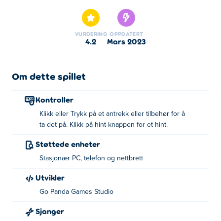
Fashion er et av våre utvalgte Jentespill.
VURDERING
OPPDATERT
4.2
mars 2023
Om dette spillet
Kontroller
Klikk eller Trykk på et antrekk eller tilbehør for å
ta det på. Klikk på hint-knappen for et hint.
Støttede enheter
Stasjonær PC, telefon og nettbrett
Utvikler
Go Panda Games Studio
Sjanger