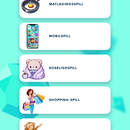
MATLAGINGSSPILL
MOBILSPILL
KOSELIGESPILL
SHOPPING-SPILL