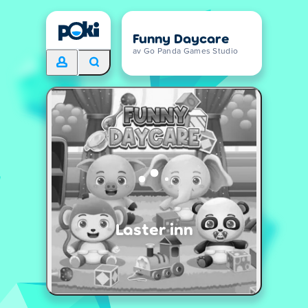
Funny Daycare
av Go Panda Games Studio
Laster inn