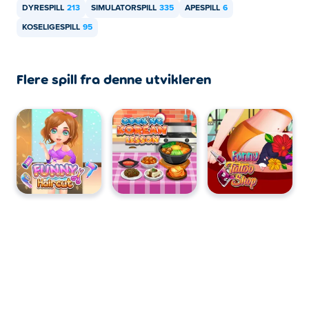
DYRESPILL
213
SIMULATORSPILL
335
APESPILL
6
KOSELIGESPILL
95
Flere spill fra denne utvikleren