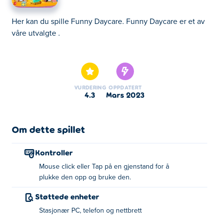
Her kan du spille Funny Daycare. Funny Daycare er et av
våre utvalgte .
Her kan du spille Funny Daycare. Funny Daycare er et av
våre utvalgte .
VURDERING
OPPDATERT
4.3
mars 2023
Om dette spillet
Kontroller
Mouse click eller Tap på en gjenstand for å
plukke den opp og bruke den.
Støttede enheter
Stasjonær PC, telefon og nettbrett