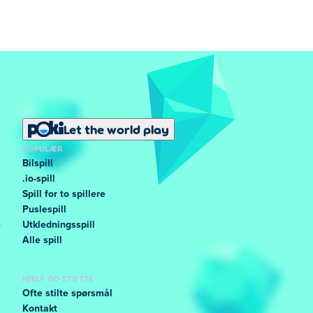
Let the world play
POPULÆR
Bilspill
.io-spill
Spill for to spillere
Puslespill
Utkledningsspill
Alle spill
HJELP OG STØTTE
Ofte stilte spørsmål
Kontakt