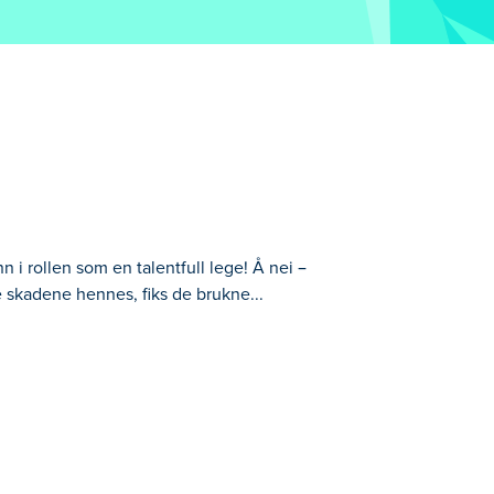
 i rollen som en talentfull lege! Å nei –
e skadene hennes, fiks de brukne...
ei – jenta har nettopp hatt en
un blir helt frisk. Når hun er helt leget,
ilbake?