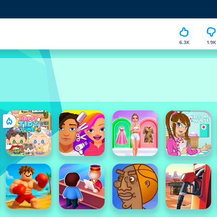
6.3K
1.9K