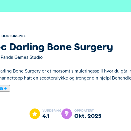
DOKTORSPILL
c Darling Bone Surgery
 Panda Games Studio
rling Bone Surgery er et morsomt simuleringsspill hvor du går inn
 har nettopp hatt en scooterulykke og trenger din hjelp! Behandl
ER
uleringsspill hvor du går inn i rollen som en talentfull lege! Å n
le skadene hennes, fiks de brukne beinene hennes og sørg for at h
VURDERING
OPPDATERT
t ny makeover. Klar til å redde dagen og bringe smilet hennes t
4.1
okt. 2025
Surgery?