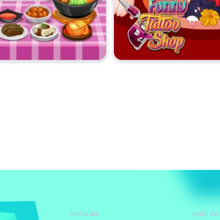
POPULÆR
HJELP OG