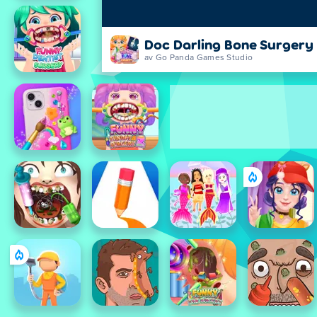
Doc Darling Bone Surgery
av Go Panda Games Studio