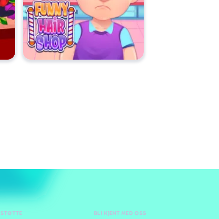
 STØTTE
BLI KJENT MED OSS