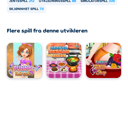
JENTESPILL
212
UTKLEDNINGSSPILL
88
SIMULATORSPILL
335
SKJØNNHET SPILL
73
Flere spill fra denne utvikleren