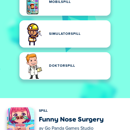
MOBILSPILL
SIMULATORSPILL
DOKTORSPILL
SPILL
Funny Nose Surgery
av
Go Panda Games Studio