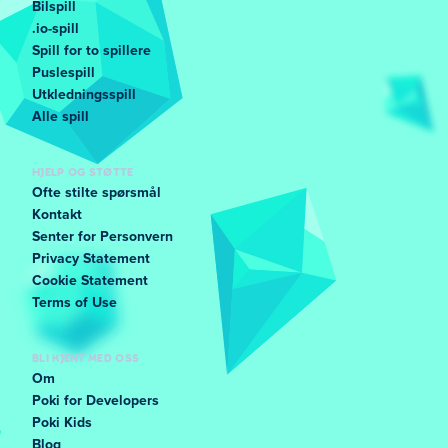
Bilspill
.io-spill
Spill for to spillere
Puslespill
Utkledningsspill
Alle spill
HJELP OG STØTTE
Ofte stilte spørsmål
Kontakt
Senter for Personvern
Privacy Statement
Cookie Statement
Terms of Use
BLI KJENT MED OSS
Om
Poki for Developers
Poki Kids
Blog