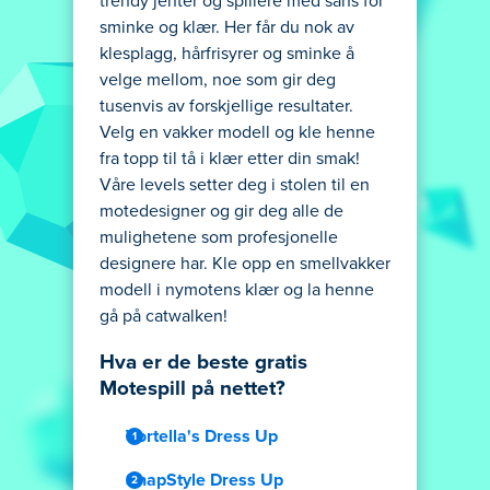
trendy jenter og spillere med sans for
sminke og klær. Her får du nok av
klesplagg, hårfrisyrer og sminke å
velge mellom, noe som gir deg
tusenvis av forskjellige resultater.
Velg en vakker modell og kle henne
fra topp til tå i klær etter din smak!
Våre levels setter deg i stolen til en
motedesigner og gir deg alle de
mulighetene som profesjonelle
designere har. Kle opp en smellvakker
modell i nymotens klær og la henne
gå på catwalken!
Hva er de beste gratis
Motespill på nettet?
Vortella's Dress Up
SnapStyle Dress Up