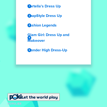
Vortella's Dress Up
SnapStyle Dress Up
Fashion Legends
Glam Girl: Dress Up and
Makeover
Wonder High Dress-Up
Let the world play
POPULÆR