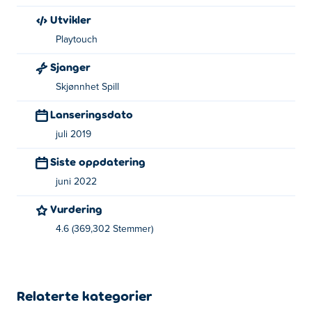
Utvikler
Playtouch
Sjanger
Skjønnhet Spill
Lanseringsdato
juli 2019
Siste oppdatering
juni 2022
Vurdering
4.6 (369,302 Stemmer)
Relaterte kategorier