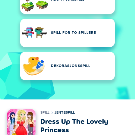
SPILL FOR TO SPILLERE
DEKORASJONSSPILL
SPILL
JENTESPILL
Dress Up The Lovely
Princess