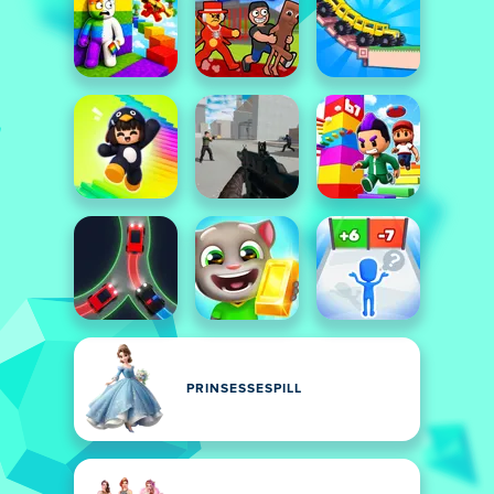
PRINSESSESPILL