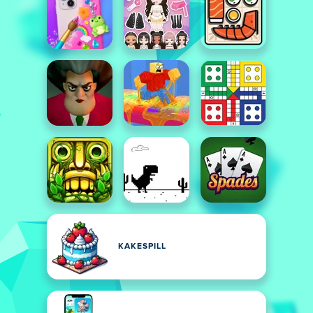
KAKESPILL