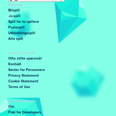
POPULÆR
Bilspill
.io-spill
Spill for to spillere
Puslespill
Utkledningsspill
Alle spill
HJELP OG STØTTE
Ofte stilte spørsmål
Kontakt
Senter for Personvern
Privacy Statement
Cookie Statement
Terms of Use
BLI KJENT MED OSS
Om
Poki for Developers