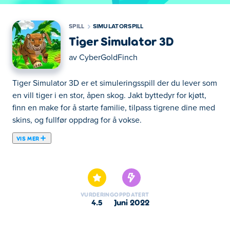
SPILL
SIMULATORSPILL
Tiger Simulator 3D
av
CyberGoldFinch
Tiger Simulator 3D er et simuleringsspill der du lever som
en vill tiger i en stor, åpen skog. Jakt byttedyr for kjøtt,
finn en make for å starte familie, tilpass tigrene dine med
skins, og fullfør oppdrag for å vokse.
VIS MER
Her kan du spille Tiger Simulator 3D. Tiger Simulator 3D
er et av våre utvalgte Simulatorspill.
VURDERING
OPPDATERT
4.5
juni 2022