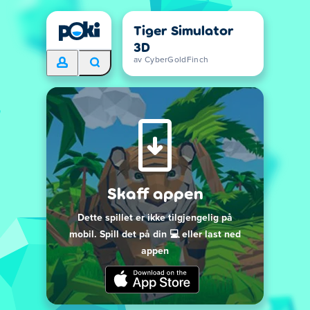
Tiger Simulator
3D
av CyberGoldFinch
Skaff appen
Dette spillet er ikke tilgjengelig på
mobil. Spill det på din 💻 eller last ned
appen