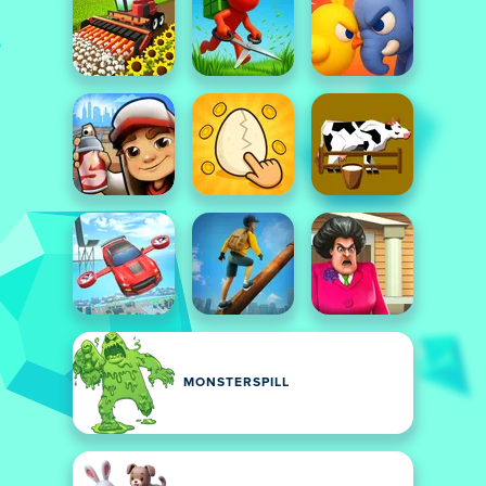
MONSTERSPILL