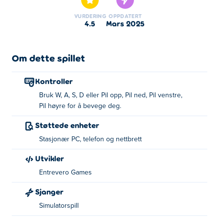
steder. Samle frukt fra trær for å mate dem. Se hvordan
VURDERING
OPPDATERT
monstrene dine oppgraderes og vokser seg større og
4.5
mars 2025
sterkere, og til slutt legger egg for å utvide samlingen
din! Utforsk monsteralbumet og sikt deg inn på å låse
opp hver unike skapning. Kan du bli den ultimate
Om dette spillet
monstertreneren?
Kontroller
Hvordan spiller man CombiMon?
Bruk W, A, S, D eller Pil opp, Pil ned, Pil venstre,
Pil høyre for å bevege deg.
Beveg deg med WASD, piltastene eller joysticken!
Støttede enheter
Hvem skapte CombiMon?
Stasjonær PC, telefon og nettbrett
CombiMon er laget av Entrevero Games. De har andre
Utvikler
fantastiske spill på Poki:
Vero Life - Dress Up & Decor
,
Entrevero Games
Kawaii Dress-Up
,
Fairy Dress-Up
,
Dungeons & Dress-Ups
,
Bearsus
,
Cozy Room Design
, full-metal-football, og
Stick
Sjanger
Fighter
!
Simulatorspill
Hvordan kan jeg spille CombiMon gratis?