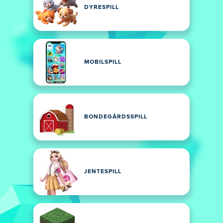
DYRESPILL
MOBILSPILL
BONDEGÅRDSSPILL
JENTESPILL