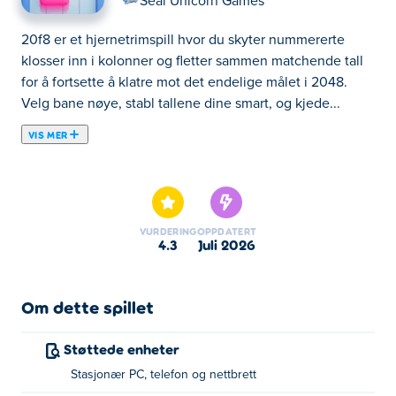
Seal Unicorn Games
20f8 er et hjernetrimspill hvor du skyter nummererte
klosser inn i kolonner og fletter sammen matchende tall
for å fortsette å klatre mot det endelige målet i 2048.
Velg bane nøye, stabl tallene dine smart, og kjede...
VIS MER
20f8 er et hjernetrimspill hvor du skyter nummererte
klosser inn i kolonner og fletter sammen matchende tall
for å fortsette å klatre mot det endelige målet i 2048.
Velg bane nøye, stabl tallene dine smart, og kjede
VURDERING
OPPDATERT
sammen fletter før kolonnene fylles opp. Enkel å forstå,
4.3
juli 2026
men uendelig vanskelig å mestre – hvert skudd teller.
Hvor høyt kan du flette sammen?
Om dette spillet
Hvordan spiller man 20f8?
Støttede enheter
Klikk eller trykk for å spille!
Stasjonær PC, telefon og nettbrett
Hvem skapte 20f8?