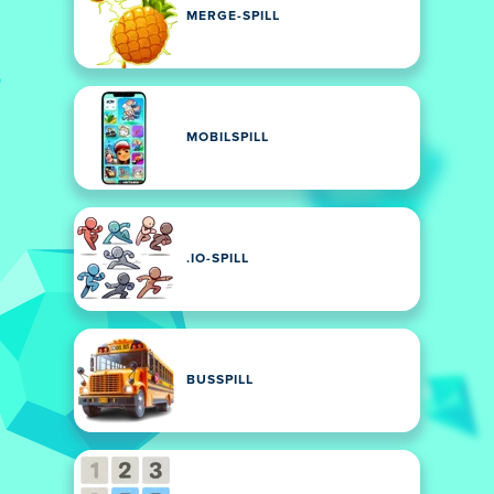
MERGE-SPILL
MOBILSPILL
.IO-SPILL
BUSSPILL