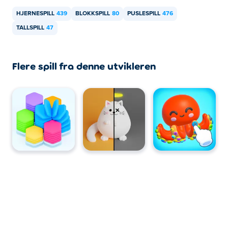
HJERNESPILL
439
BLOKKSPILL
80
PUSLESPILL
476
TALLSPILL
47
Flere spill fra denne utvikleren