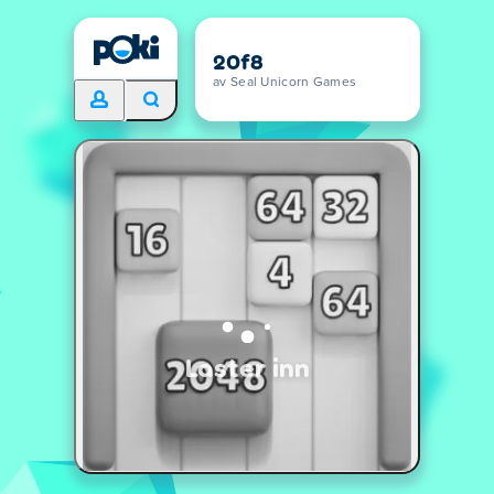
20f8
av Seal Unicorn Games
Laster inn