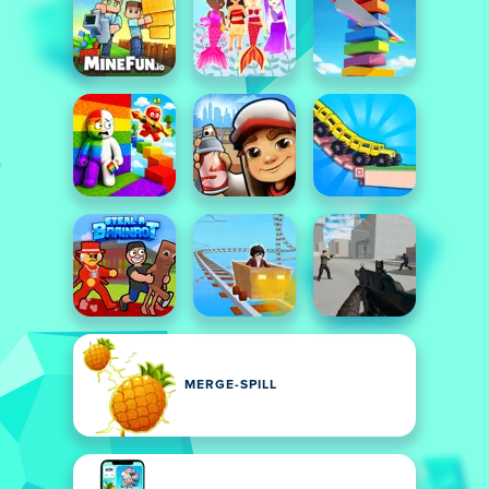
MERGE-SPILL