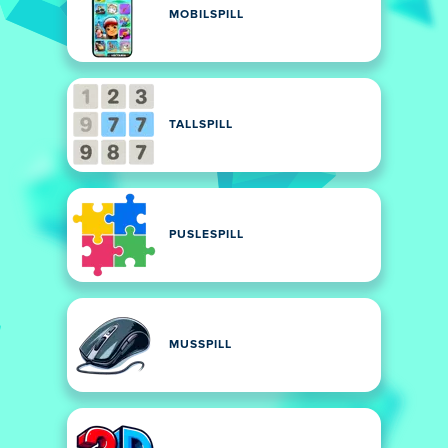
MOBILSPILL
TALLSPILL
PUSLESPILL
MUSSPILL