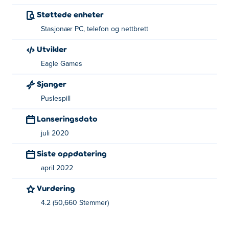
Støttede enheter
Stasjonær PC, telefon og nettbrett
Utvikler
Eagle Games
Sjanger
Puslespill
Lanseringsdato
juli 2020
Siste oppdatering
april 2022
Vurdering
4.2 (50,660 Stemmer)