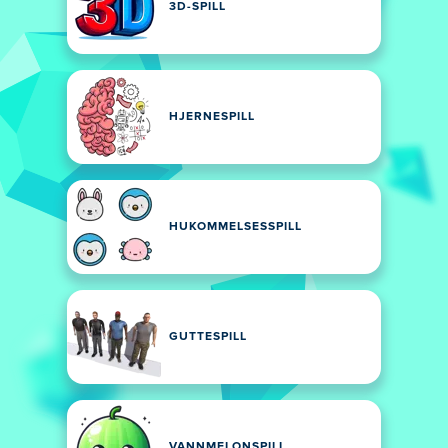
3D-SPILL
HJERNESPILL
HUKOMMELSESSPILL
GUTTESPILL
VANNMELONSPILL