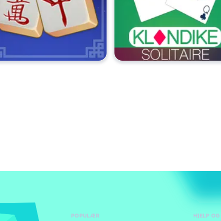
POPULÆR
HJELP OG