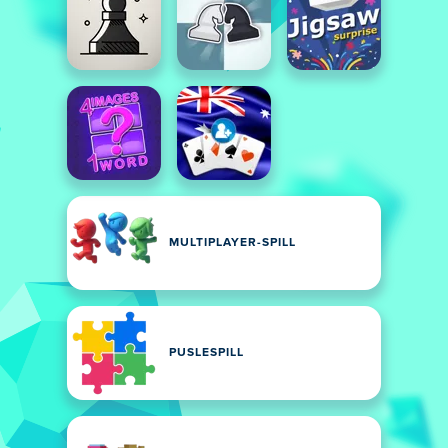
MULTIPLAYER-SPILL
PUSLESPILL