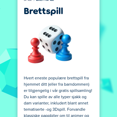
SPILL
BRETTSPILL
Brettspill
Hvert eneste populære brettspill fra
hjemmet ditt (eller fra barndommen)
er tilgjengelig i vår gratis spillsamling!
Du kan spille av alle typer sjakk og
dam varianter, inkludert blant annet
tematiserte -og 3Dspill. Forvandle
klassiske pappbiter om til animer og