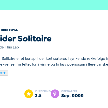
BRETTSPILL
ider Solitaire
de This Lab
 Solitaire er et kortspill der kort sorteres i synkende rekkefølge f
ekvenser fra feltet for å vinne og få høy poengsum i flere vanske
ER
litaire er et av våre utvalgte Brettspill.
VURDERING
OPPDATERT
3.6
sep. 2022