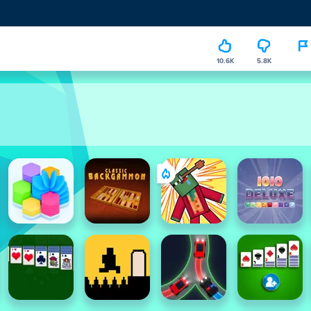
10.6K
5.8K