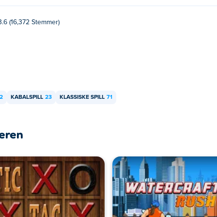
3.6 (16,372 Stemmer)
2
KABALSPILL
23
KLASSISKE SPILL
71
leren