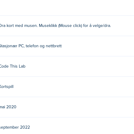
Dra kort med musen. Museklikk (Mouse click) for å velge/dra.
Stasjonær PC, telefon og nettbrett
Code This Lab
Kortspill
mai 2020
september 2022