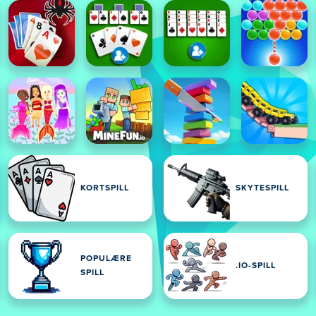
KORTSPILL
SKYTESPILL
POPULÆRE
.IO-SPILL
SPILL