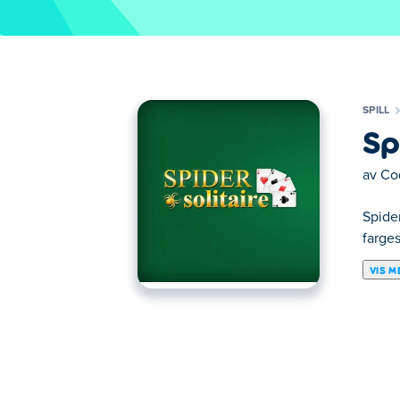
SPILL
Sp
av
Co
Spider
farges
VIS M
Her kan du spille Spider Solitaire. Spider So