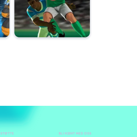
 STØTTE
BLI KJENT MED OSS