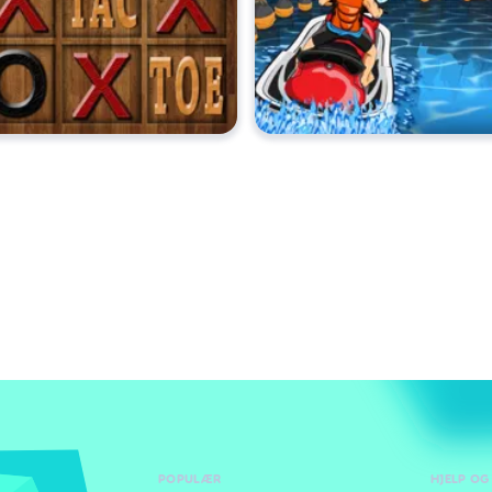
POPULÆR
HJELP OG