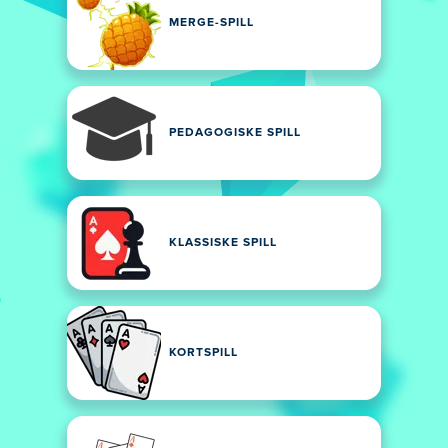
MERGE-SPILL
PEDAGOGISKE SPILL
KLASSISKE SPILL
KORTSPILL