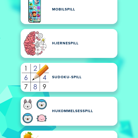
MOBILSPILL
HJERNESPILL
SUDOKU-SPILL
HUKOMMELSESSPILL