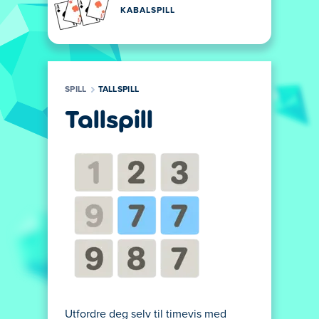
KABALSPILL
SPILL
TALLSPILL
Tallspill
Utfordre deg selv til timevis med