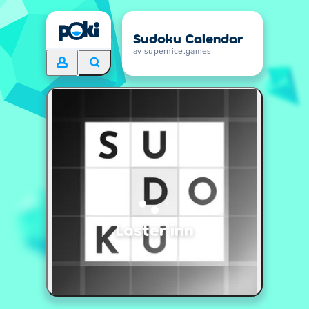
Sudoku Calendar
av supernice.games
Laster inn