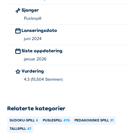
Hvordan kan jeg spille Sudoku Calendar
Sjanger
gratis?
Puslespill
Du kan spille Sudoku Calendar gratis på Poki.
Lanseringsdato
Kan jeg spille Sudoku Calendar på mobile
juni 2024
enheter og desktop?
Siste oppdatering
Sudoku-kalenderen kan spilles på datamaskinen og
januar 2026
mobile enheter som telefoner og nettbrett.
Vurdering
4.3 (15,504 Stemmer)
Relaterte kategorier
SUDOKU-SPILL
6
PUSLESPILL
476
PEDAGOGISKE SPILL
31
TALLSPILL
47