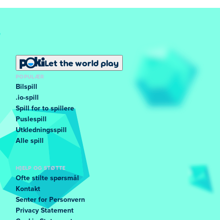
Let the world play
POPULÆR
Bilspill
.io-spill
Spill for to spillere
Puslespill
Utkledningsspill
Alle spill
HJELP OG STØTTE
Ofte stilte spørsmål
Kontakt
Senter for Personvern
Privacy Statement