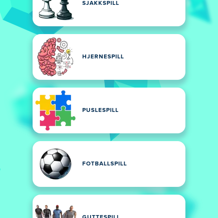
SJAKKSPILL
HJERNESPILL
PUSLESPILL
FOTBALLSPILL
GUTTESPILL