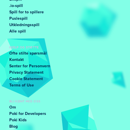
.io-spill
Spill for to spillere
Puslespill
Utkledningsspill
Alle spill
HJELP OG STØTTE
Ofte stilte spørsmål
Kontakt
Senter for Personvern
Privacy Statement
Cookie Statement
Terms of Use
BLI KJENT MED OSS
Om
Poki for Developers
Poki Kids
Blog