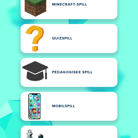
MINECRAFT-SPILL
QUIZSPILL
PEDAGOGISKE SPILL
MOBILSPILL