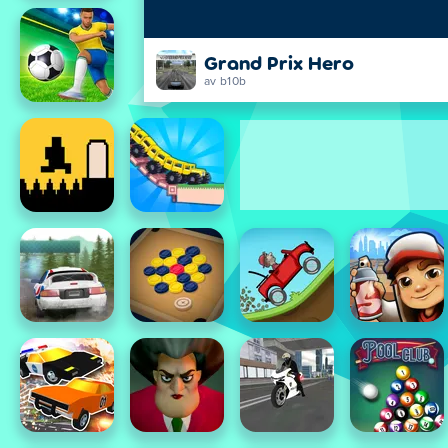
Grand Prix Hero
av b10b