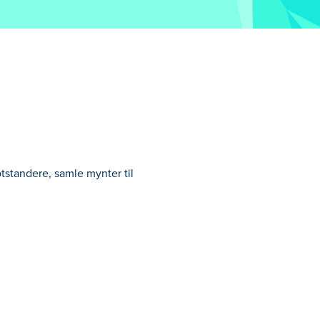
otstandere, samle mynter til