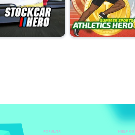
POPULÆR
HJELP OG