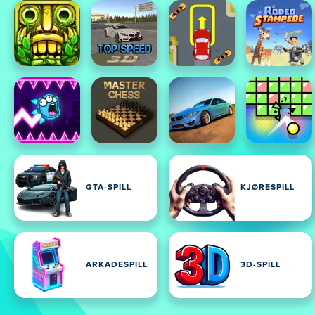
GTA-SPILL
KJØRESPILL
ARKADESPILL
3D-SPILL