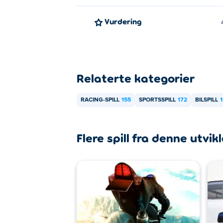
Vurdering
Relaterte kategorier
RACING-SPILL
155
SPORTSSPILL
172
BILSPILL
Flere spill fra denne utvik