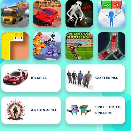
BILSPILL
GUTTESPILL
SPILL FOR TO
ACTION-SPILL
SPILLERE