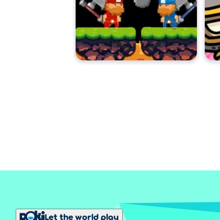
Let the world play