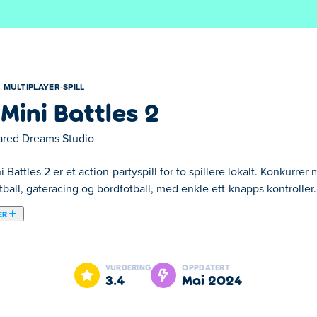
MULTIPLAYER-SPILL
 Mini Battles 2
ared Dreams Studio
i Battles 2 er et action-partyspill for to spillere lokalt. Konkurrer
ball, gateracing og bordfotball, med enkle ett-knapps kontroller.
ER
 i 12 Mini Battles 2! Akkurat som forgjengeren 12 MiniBattles, er de
spill. Er du klar til å kjempe? Ta med deg en venn og se hvem so
VURDERING
OPPDATERT
yting, fotball og mange andre kule utfordringer å kjempe i. Du får
3.4
mai 2024
teren av alle 12 MiniBattles!