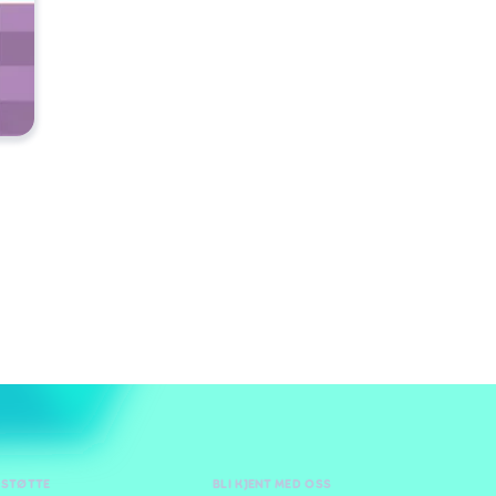
 STØTTE
BLI KJENT MED OSS