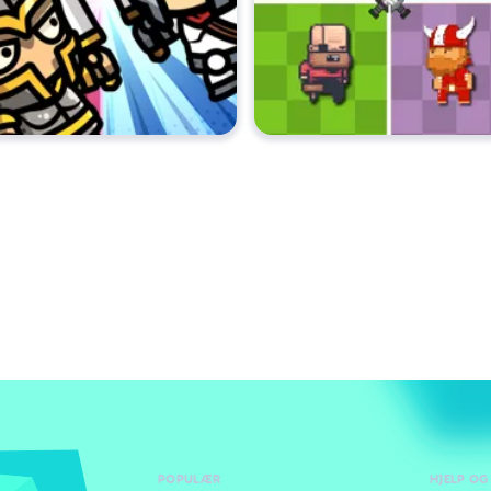
POPULÆR
HJELP OG