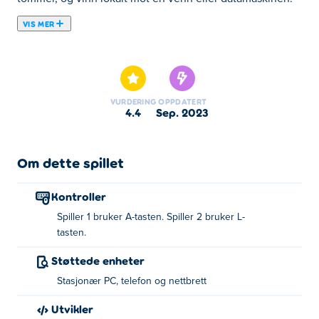
VIS MER
Her kan du spille Thumb Fighter. Thumb Fighter er et av
våre utvalgte Spill for to spillere.
VURDERING
OPPDATERT
4.4
sep. 2023
Om dette spillet
Kontroller
Spiller 1 bruker A-tasten. Spiller 2 bruker L-
tasten.
Støttede enheter
Stasjonær PC, telefon og nettbrett
Utvikler