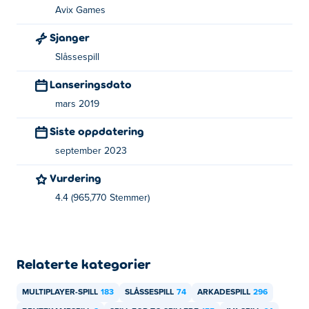
Avix Games
Sjanger
Slåssespill
Lanseringsdato
mars 2019
Siste oppdatering
september 2023
Vurdering
4.4 (965,770 Stemmer)
Relaterte kategorier
MULTIPLAYER-SPILL
183
SLÅSSESPILL
74
ARKADESPILL
296