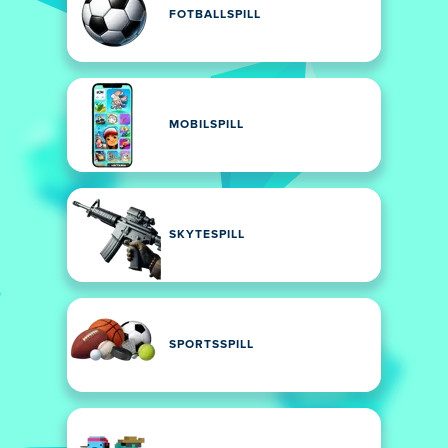
FOTBALLSPILL
MOBILSPILL
SKYTESPILL
SPORTSSPILL