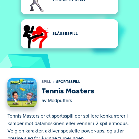
SLÅSSESPILL
SPILL
SPORTSSPILL
Tennis Masters
av
Madpuffers
Tennis Masters er et sportsspill der spillere konkurrerer i
kamper mot datamaskinen eller venner i 2-spillermodus.
Velg en karakter, aktiver spesielle power-ups, og utfør
presise slag for å vinne turneringen.