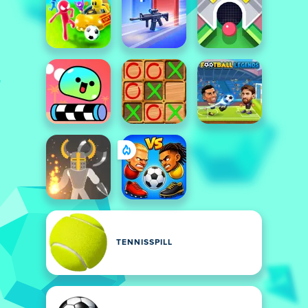
TENNISSPILL