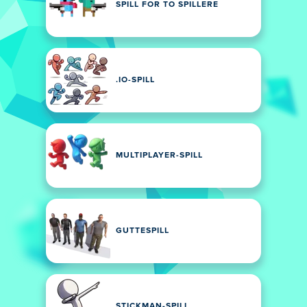
SPILL FOR TO SPILLERE
.IO-SPILL
MULTIPLAYER-SPILL
GUTTESPILL
STICKMAN-SPILL