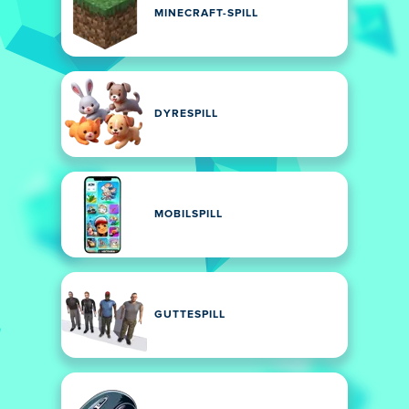
MINECRAFT-SPILL
DYRESPILL
MOBILSPILL
GUTTESPILL