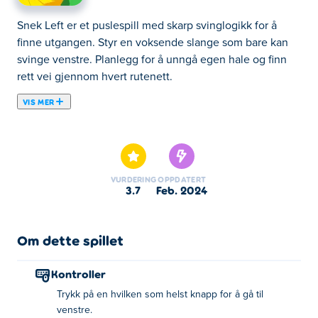
Snek Left er et puslespill med skarp svinglogikk for å
finne utgangen. Styr en voksende slange som bare kan
svinge venstre. Planlegg for å unngå egen hale og finn
rett vei gjennom hvert rutenett.
VIS MER
Snek Left er et morsomt og klossete arkadespill hvor du
tar kontroll over en liten gul slange og hjelper ham med å
komme til målstreken. Virker det enkelt? Tenk om igjen!
Denne vanskelige slangen går bare til høyre, men med
VURDERING
OPPDATERT
din hjelp kan du lede ham i riktig retning og nå målet sitt.
3.7
feb. 2024
Klarer du å fullføre alle nivåene?
Hvordan spille Snek Left?
Om dette spillet
Snek går automatisk til høyre, trykk på en hvilken som
Kontroller
helst knapp for å få ham til å gå til venstre.
Trykk på en hvilken som helst knapp for å gå til
Hvem skapte Snek Left?
venstre.