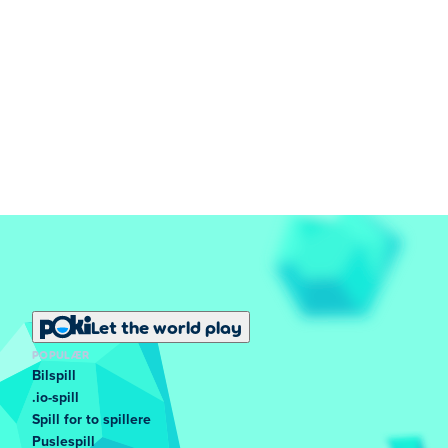
Let the world play
POPULÆR
Bilspill
.io-spill
Spill for to spillere
Puslespill