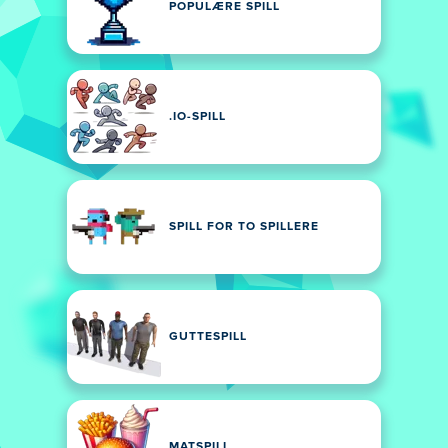
POPULÆRE SPILL
.IO-SPILL
SPILL FOR TO SPILLERE
GUTTESPILL
MATSPILL