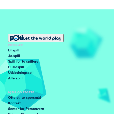
Let the world play
POPULÆR
Bilspill
.io-spill
Spill for to spillere
Puslespill
Utkledningsspill
Alle spill
HJELP OG STØTTE
Ofte stilte spørsmål
Kontakt
Senter for Personvern