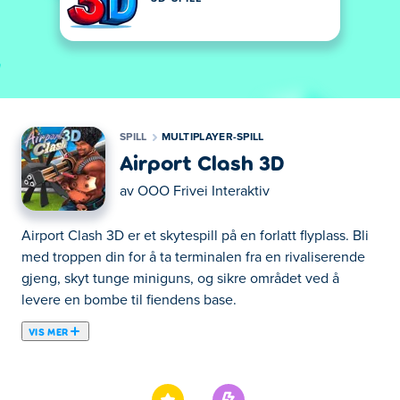
SPILL
MULTIPLAYER-SPILL
Airport Clash 3D
av
OOO Frivei Interaktiv
Airport Clash 3D er et skytespill på en forlatt flyplass. Bli
med troppen din for å ta terminalen fra en rivaliserende
gjeng, skyt tunge miniguns, og sikre området ved å
levere en bombe til fiendens base.
VIS MER
Her kan du spille Airport Clash 3D. Airport Clash 3D er et
av våre utvalgte Multiplayer-spill.