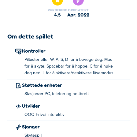
VURDERING
OPPDATERT
4.5
apr. 2022
Om dette spillet
Kontroller
Piltaster eller W, A, S, D for å bevege deg. Mus
for å skyte. Spacebar for å hoppe. C for å huke
deg ned. L for å aktivere/deaktivere låsemodus.
Støttede enheter
Stasjonær PC, telefon og nettbrett
Utvikler
OOO Frivei Interaktiv
Sjanger
Skytespill