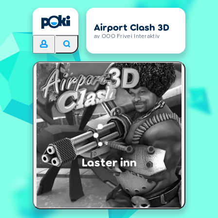
Airport Clash 3D
av OOO Frivei Interaktiv
Laster inn