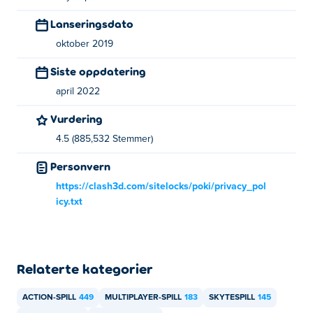
Lanseringsdato
oktober 2019
Siste oppdatering
april 2022
Vurdering
4.5 (885,532 Stemmer)
Personvern
https://clash3d.com/sitelocks/poki/privacy_pol
icy.txt
Relaterte kategorier
ACTION-SPILL
449
MULTIPLAYER-SPILL
183
SKYTESPILL
145