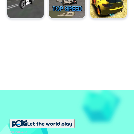
Let the world play
POPULÆR