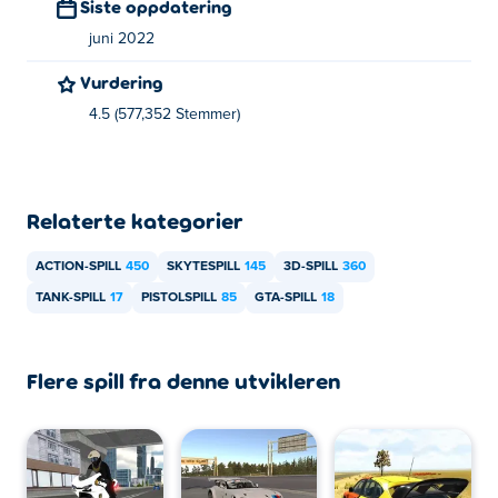
Siste oppdatering
juni 2022
Vurdering
4.5 (577,352 Stemmer)
Relaterte kategorier
ACTION-SPILL
450
SKYTESPILL
145
3D-SPILL
360
TANK-SPILL
17
PISTOLSPILL
85
GTA-SPILL
18
Flere spill fra denne utvikleren