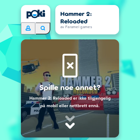
Hammer 2:
Reloaded
av Faramel games
Spille noe annet?
Hammer 2: Reloaded er ikke tilgjengelig
på mobil eller nettbrett ennå.