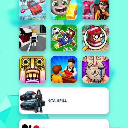
GTA-SPILL