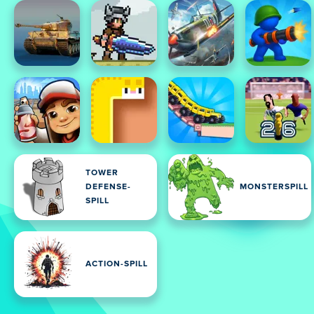
TOWER
DEFENSE-
MONSTERSPILL
SPILL
ACTION-SPILL