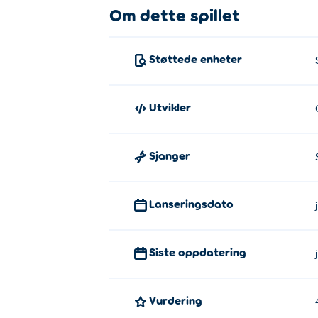
Om dette spillet
Støttede enheter
Utvikler
Sjanger
Lanseringsdato
Siste oppdatering
Vurdering