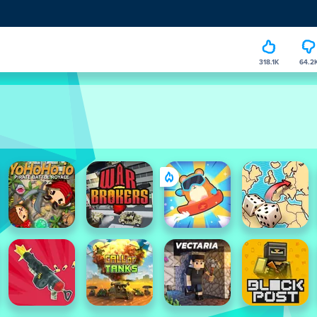
318.1K
64.2