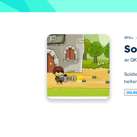
SPILL
So
av
QK
Soldie
helten
VIS M
Her kan du spille Soldier Legend. Soldier L