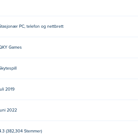
Stasjonær PC, telefon og nettbrett
QKY Games
Skytespill
juli 2019
juni 2022
4.3 (382,304 Stemmer)