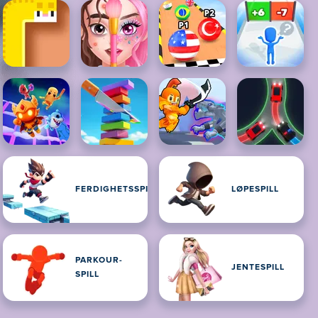
FERDIGHETSSPILL
LØPESPILL
PARKOUR-
JENTESPILL
SPILL