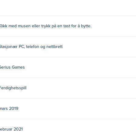
Klikk med musen eller trykk på en tast for å bytte.
Stasjonær PC, telefon og nettbrett
Serius Games
Ferdighetsspill
mars 2019
februar 2021