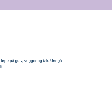
 å løpe på gulv, vegger og tak. Unngå
lt.