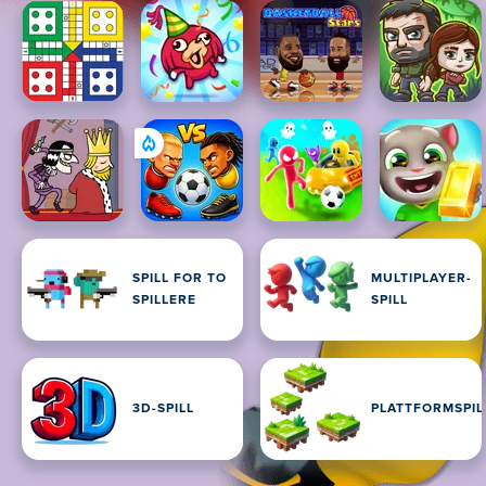
SPILL FOR TO
MULTIPLAYER-
SPILLERE
SPILL
3D-SPILL
PLATTFORMSPIL