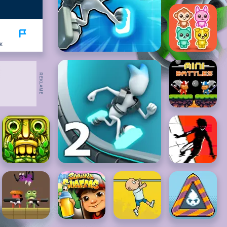
K
REKLAME