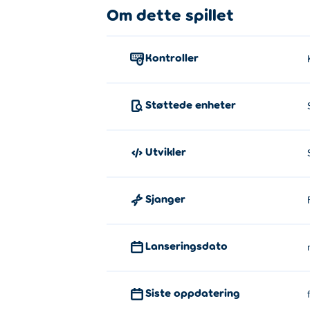
Om dette spillet
Kontroller
Støttede enheter
Utvikler
Sjanger
Lanseringsdato
Siste oppdatering