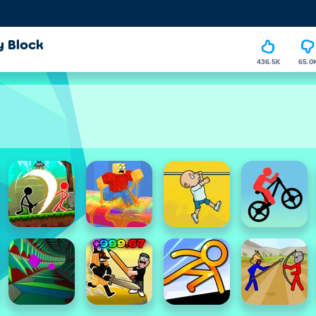
y Block
436.5K
65.0