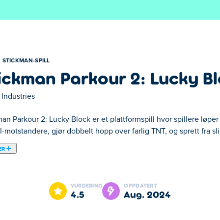
STICKMAN-SPILL
ickman Parkour 2: Lucky B
 Industries
man Parkour 2: Lucky Block er et plattformspill hvor spillere lø
-motstandere, gjør dobbelt hopp over farlig TNT, og sprett fra sli
ER
y Block. Stickman Parkour 2: Lucky Block er et av våre utvalgte S
VURDERING
OPPDATERT
4.5
aug. 2024