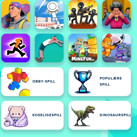
POPULÆRE
OBBY-SPILL
SPILL
KOSELIGESPILL
DINOSAURSPILL