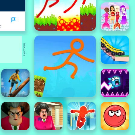
K
REKLAME