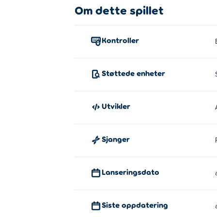
Om dette spillet
Kontroller
Støttede enheter
Utvikler
Sjanger
Lanseringsdato
Siste oppdatering