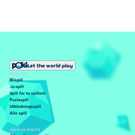
Let the world play
POPULÆR
Bilspill
.io-spill
Spill for to spillere
Puslespill
Utkledningsspill
Alle spill
HJELP OG STØTTE