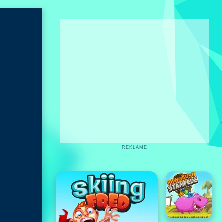
REKLAME