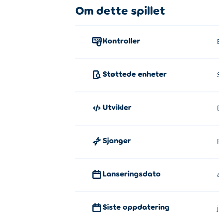
Om dette spillet
Kontroller
Støttede enheter
Utvikler
Sjanger
Lanseringsdato
Siste oppdatering