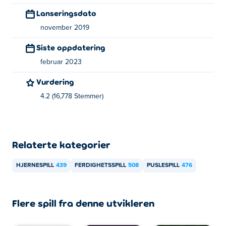
Lanseringsdato
november 2019
Siste oppdatering
februar 2023
Vurdering
4.2 (16,778 Stemmer)
Relaterte kategorier
HJERNESPILL
439
FERDIGHETSSPILL
508
PUSLESPILL
476
Flere spill fra denne utvikleren