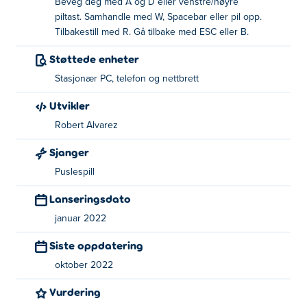
Beveg deg med A og D eller venstre/høyre
piltast. Samhandle med W, Spacebar eller pil opp.
Tilbakestill med R. Gå tilbake med ESC eller B.
Støttede enheter
Stasjonær PC, telefon og nettbrett
Utvikler
Robert Alvarez
Sjanger
Puslespill
Lanseringsdato
januar 2022
Siste oppdatering
oktober 2022
Vurdering