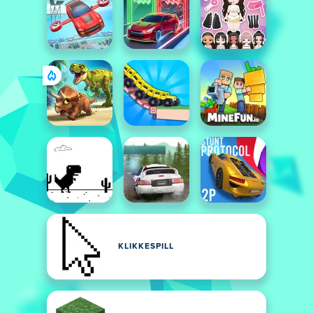
KLIKKESPILL