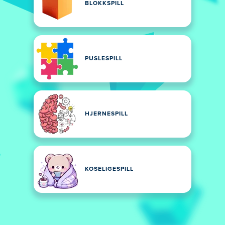
BLOKKSPILL
PUSLESPILL
HJERNESPILL
KOSELIGESPILL