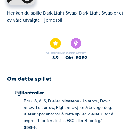
Her kan du spille Dark Light Swap. Dark Light Swap er et
av våre utvalgte Hjernespill.
Her kan du spille Dark Light Swap. Dark Light Swap er et
av våre utvalgte Hjernespill.
VURDERING
OPPDATERT
3.9
okt. 2022
Om dette spillet
Kontroller
Bruk W, A, S, D eller piltastene (Up arrow, Down
arrow, Left arrow, Right arrow) for å bevege deg.
X eller Spacebar for å bytte spiller. Z eller U for å
angre. R for å nullstille. ESC eller B for å gå
tilbake.