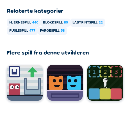
Relaterte kategorier
HJERNESPILL
440
BLOKKSPILL
80
LABYRINTSPILL
22
PUSLESPILL
477
FARGESPILL
58
Flere spill fra denne utvikleren