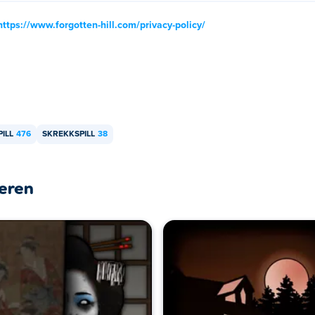
https://www.forgotten-hill.com/privacy-policy/
ILL
476
SKREKKSPILL
38
leren