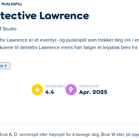
PUSLESPILL
tective Lawrence
 Studio
tiv Lawrence er et eventyr- og puslespill som trekker deg inn i 
 skoene til detektiv Lawrence mens han følger et kryptisk brev f
ER
pill som trekker deg inn i en verden av mystikk og kosmisk gru. 
 gammel venn, bare for å avdekke den skremmende hemmeligheten
VURDERING
OPPDATERT
 Løs smarte gåter, nøste opp mørke hemmeligheter, og møt forryke
4.4
apr. 2025
annheten... uansett hvor skremmende den er?
ltaster
 pil opp-tasten
Bruk A, D, venstrepil eller høyrepil for å bevege deg. Bruk W eller pil o