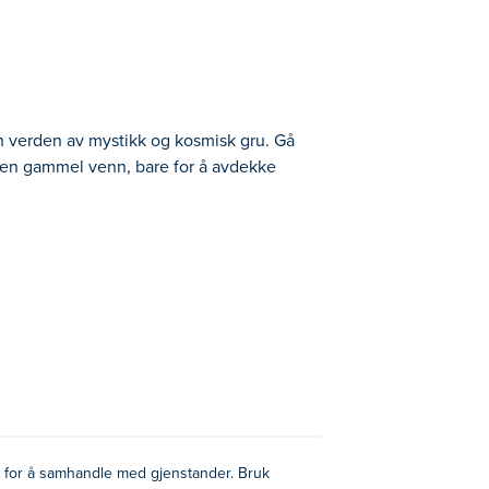
en verden av mystikk og kosmisk gru. Gå
ra en gammel venn, bare for å avdekke
Gå inn i skoene til detektiv Lawrence
 til den kosmiske maskinen – en enhet
nde ukjente i en historie som vrir på
pp for å samhandle med gjenstander. Bruk