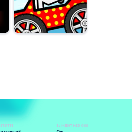
 STØTTE
BLI KJENT MED OSS
lte spørsmål
Om