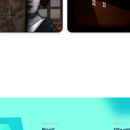
POPULÆR
HJELP OG
Bilspill
Ofte sti