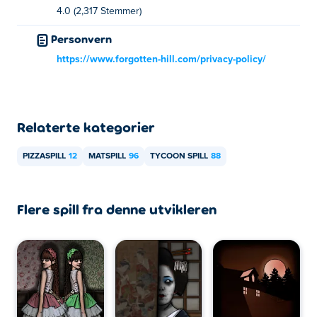
Du kan spille Pizza Planet gratis på Poki.
4.0 (2,317 Stemmer)
Kan jeg spille Pizza Planet på mobile enheter
Personvern
og datamaskiner?
https://www.forgotten-hill.com/privacy-policy/
Pizza Planet kan spilles på datamaskinen din og mobile
enheter som telefoner og nettbrett.
Relaterte kategorier
PIZZASPILL
12
MATSPILL
96
TYCOON SPILL
88
Flere spill fra denne utvikleren