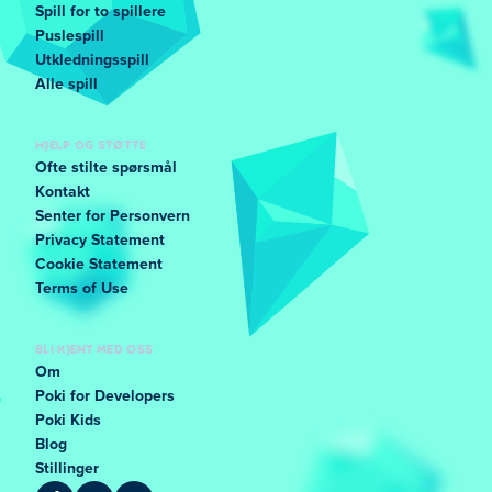
Spill for to spillere
Puslespill
Utkledningsspill
Alle spill
HJELP OG STØTTE
Ofte stilte spørsmål
Kontakt
Senter for Personvern
Privacy Statement
Cookie Statement
Terms of Use
BLI KJENT MED OSS
Om
Poki for Developers
Poki Kids
Blog
Stillinger