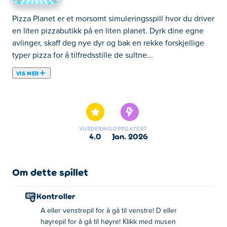
Pizza Planet er et morsomt simuleringsspill hvor du driver
en liten pizzabutikk på en liten planet. Dyrk dine egne
avlinger, skaff deg nye dyr og bak en rekke forskjellige
typer pizza for å tilfredsstille de sultne...
VIS MER
Pizza Planet er et morsomt simuleringsspill hvor du driver
en liten pizzabutikk på en liten planet. Dyrk dine egne
avlinger, skaff deg nye dyr og bak en rekke forskjellige
typer pizza for å tilfredsstille de sultne kundene dine!
VURDERING
OPPDATERT
Hvilken oppskrift kommer du opp med neste gang?
4.0
jan. 2026
Hvordan spille Pizza Planet?
Om dette spillet
Computer: Flytt til venstre ved å trykke A eller pil
venstre, flytt til høyre ved å trykke D eller pil høyre. For å
Kontroller
samhandle med noe eller gå inn i en bygning, bare stå
A eller venstrepil for å gå til venstre! D eller
foran det et øyeblikk. Klikk på plantene/dyrene dine for å
høyrepil for å gå til høyre! Klikk med musen
oppgradere dem. Mobil: Trykk på knappene nederst for å